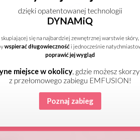
dzięki opatentowanej technologii
DYNAMiQ
skupiającej się na najbardziej zewnętrznej warstwie skóry,
by
wspierać długowieczność
i jednocześnie natychmiast
TYLKO DLA PROFESJONALISTÓ
poprawić jej wygląd
yne miejsce w okolicy
, gdzie możesz skorzy
z przełomowego zabiegu EMFUSION!
Wejdź na stronę
uest Lipid Control –
Poznaj zabieg
alistyczna kuracja
terapeutyczna
ermaquest Lipid Control to
ecjalistyczna kuracja
utyczna na selektywnych