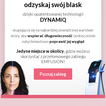
odzyskaj swój blask
dzięki opatentowanej technologii
DYNAMiQ
skupiającej się na najbardziej zewnętrznej warstwie
skóry, aby
wspierać długowieczność
i jednocześnie
natychmiastowo
poprawić jej wygląd
TYLKO DLA PROFESJONALISTÓW
Jedyne miejsce w okolicy
, gdzie możesz
skorzystać z przełomowego zabiegu
EMFUSION!
Wejdź na stronę
Poznaj zabieg
Nici haczykowe
Bezpieczny zabieg korygujący zwiotczałą skórę oraz