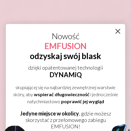
Mezoterapia igłowa
+
Botoks
+
Endolift
+
zamknij
Nowość
Osocze bogatopłytkowe
+
EMFUSION
Tropokolagen - stymulator tkankowy
odzyskaj swój blask
+
dzięki opatentowanej technologii
Profhilo - biostymulator tkankowy
+
DYNAMiQ
Karboksyterapia Reology
+
skupiającej się na najbardziej zewnętrznej warstwie
Bloomea PRO
+
skóry, aby
wspierać długowieczność
i jednocześnie
natychmiastowo
poprawić jej wygląd
Endermolift LPG Alliance
+
TYLKO DLA PROFESJONALISTÓW
Jedyne miejsce w okolicy
, gdzie możesz
PRO XN
+
skorzystać z przełomowego zabiegu
EMFUSION!