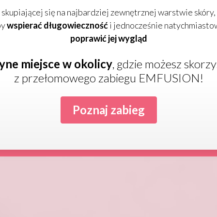
skupiającej się na najbardziej zewnętrznej warstwie skóry,
by
wspierać długowieczność
i jednocześnie natychmiast
TYLKO DLA PROFESJONALISTÓ
poprawić jej wygląd
Jakie są przeciwwskaz
yne miejsce w okolicy
, gdzie możesz skorzy
z przełomowego zabiegu EMFUSION!
Choroby zakaźne
Wejdź na stronę
Ostre stany zapalne
Poznaj zabieg
Gorączka
Choroba nowotwo
Niewyrównane wad
Łamliwość kości
Ciąża