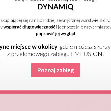
DYNAMiQ
ego warto pozwolić
.
skupiającej się na najbardziej zewnętrznej warstwie skóry,
by
wspierać długowieczność
i jednocześnie natychmiast
TYLKO DLA PROFESJONALISTÓ
poprawić jej wygląd
yne miejsce w okolicy
, gdzie możesz skorzy
z przełomowego zabiegu EMFUSION!
Jakie są przeciwwskaz
Wejdź na stronę
Poznaj zabieg
Choroby zakaźne
Ostre stany zapalne
Gorączka
Choroba nowotwo