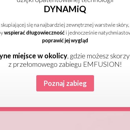
ekt.
DYNAMiQ
skupiającej się na najbardziej zewnętrznej warstwie skóry,
by
wspierać długowieczność
i jednocześnie natychmiast
TYLKO DLA PROFESJONALISTÓ
poprawić jej wygląd
yne miejsce w okolicy
, gdzie możesz skorzy
z przełomowego zabiegu EMFUSION!
Jakie są przeciwwskaz
Wejdź na stronę
Poznaj zabieg
Zakażenia wirusowe
Opryszczka
Stan zapalny w oko
Choroby nowotwo