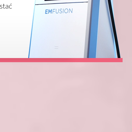
stać
ania?