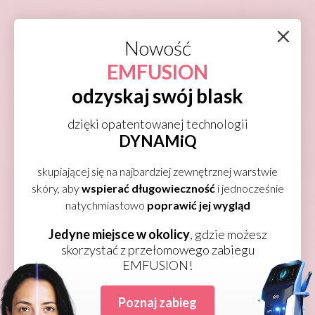
zamknij
Nowość
EMFUSION
odzyskaj swój blask
dzięki opatentowanej technologii
DYNAMiQ
skupiającej się na najbardziej zewnętrznej warstwie
skóry, aby
wspierać długowieczność
i jednocześnie
natychmiastowo
poprawić jej wygląd
TYLKO DLA PROFESJONALISTÓW
Jedyne miejsce w okolicy
, gdzie możesz
skorzystać z przełomowego zabiegu
EMFUSION!
Wejdź na stronę
Poznaj zabieg