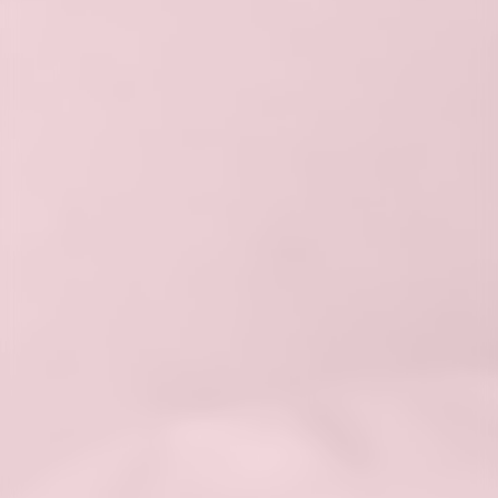
Skontaktuj się
tel.
+48 500 206 805
email.
klient@salonesse.pl
Godziny otwarcia
poniedziałek–piątek 08:00–20:00
sobota 08:00–16:00
niedziela nieczynne
Adres do korespondencji
ul. Jaworowa 2
41-310 Dąbrowa Górnicza
Regulamin świadczenia usług