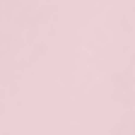
choroby skóry:
takie jak trądzik
różowaty, który często objawia się
trwałym rumieniem na twarzy
czynniki zewnętrzne:
narażenie na
słońce, wiatr, ekstremalne temperatury
lub drażniące substancje chemiczne
może powodować zaczerwienienie
skóry
stres i emocje:
silne emocje mogą
prowadzić do nagłego zaczerwienienia
twarzy