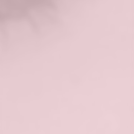
UV czy zmiany temperatury.
Przyczyny rumienia:
czynniki genetyczne:
osoby z jasną
karnacją są bardziej narażone na
rozwój rumienia
reakcje alergiczne:
mogą powodować
pojawienie się rumienia jako
odpowiedź na alergeny w żywności,
kosmetykach lub środowisku
zmiany hormonalne:
rumień może być
związany z okresem dojrzewania, ciążą,
menopauzą lub innymi zmianami
hormonalnymi