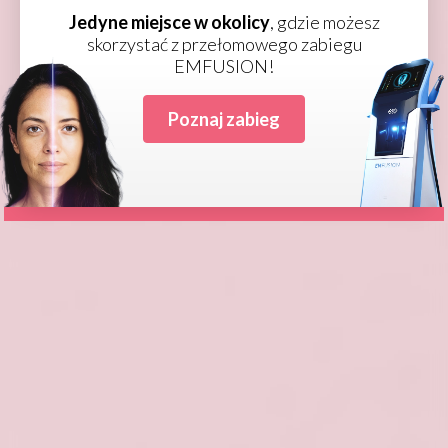
Dzięki szczegółowej analizie możemy
TYLKO DLA PROFESJONALISTÓW
Jedyne miejsce w okolicy
, gdzie możesz
kontrolować postępy w późniejszych
skorzystać z przełomowego zabiegu
EMFUSION!
etapach terapii zabiegowych.
Wejdź na stronę
Poznaj zabieg
Umów się na konsultacje