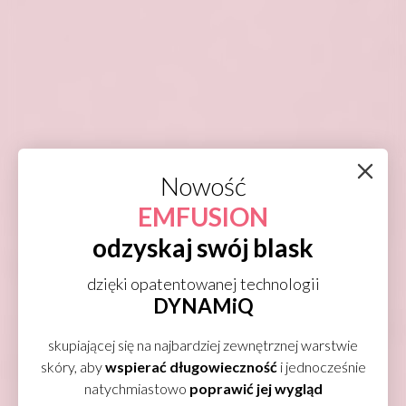
Polecane zabiegi na rumień
Alma Harmony XL Dye-VL
+
Dermaquest Azelaic Peel
zamknij
Nowość
Nie wiesz, jaki zabieg będzie odpowiedni?
EMFUSION
Zapraszamy na konsultację ze specjalistą
odzyskaj swój blask
urządzeniem do
analizy skóry Observ
dzięki opatentowanej technologii
520x.
Podczas konsultacji uzyskamy
DYNAMiQ
szczegółową diagnostykę stanu skóry. Na
podstawie indywidualnej konsultacji
skupiającej się na najbardziej zewnętrznej warstwie
skóry, aby
wspierać długowieczność
i jednocześnie
dobierzemy celowane terapie zabiegowe
natychmiastowo
poprawić jej wygląd
oraz profesjonalną pielęgnację domową.