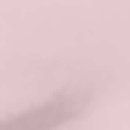
powierzchnią skóry, co prowadzi do
zwiększonego przepływu krwi w danym
obszarze. Kluczową rolę w dbaniu o skórę
z rumieniem odgrywa odpowiednia
pielęgnacja. Skóra z tendencją do rumienia
jest szczególnie wrażliwa i podatna na
podrażnienia, dlatego wymaga
specjalistycznej troski, by złagodzić
objawy zaczerwienienia oraz poprawić jej
kondycję. Regularna pielęgnacja z użyciem
odpowiednich kosmetyków pozwala
utrzymać skórę w dobrej formie,
wzmacniając jej barierę ochronną,
redukując podrażnienia oraz chroniąc
przed szkodliwymi czynnikami
zewnętrznymi, takimi jak promieniowanie