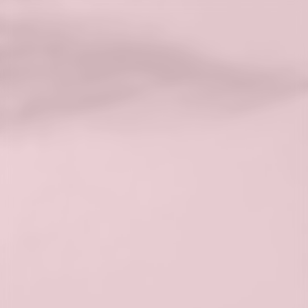
Rumień
Stan skóry charakteryzujący się
zaczerwienieniem, które może być
przejściowe lub utrzymujące się przez
dłuższy czas. Zaczerwienienie jest
wynikiem rozszerzenia naczyń
krwionośnych znajdujących się tuż pod