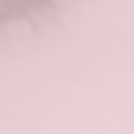
których rodziny mają historię
rozstępów, są bardziej narażone na ich
wystąpienie. Geny mogą wpływać na
strukturę i elastyczność skóry
ciąża:
w czasie ciąży skóra na brzuchu,
piersiach i udach jest intensywnie
rozciągana, co może prowadzić do
powstawania rozstępów
czynniki zdrowotne:
niektóre
schorzenia, takie jak zespół Cushinga
lub Marfana, mogą wpływać na
produkcję kolagenu i elastyny, co
zwiększa ryzyko rozstępów