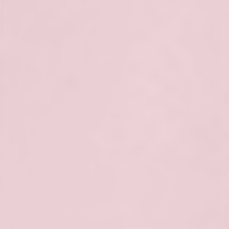
Polecane zabiegi na blizny
Dermapen 4
+
Karboksyterapia
+
Laser Frakcyjny CO2
+
RF Mikroigłowy
+
Bloomea PRO
+
Nie wiesz, jaki zabieg będzie odpowiedni?
Skorzystaj z profesjonalnej konsultacji ze
specjalistą. Nasza doświadczona kadra jest
tutaj, aby pomóc Ci znaleźć najbardziej