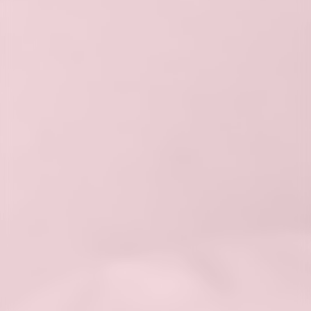
Skontaktuj się
tel.
+48 500 206 805
email.
klient@salonesse.pl
Godziny otwarcia
poniedziałek–piątek 08:00–20:00
sobota 08:00–16:00
niedziela nieczynne
Adres do korespondencji
ul. Jaworowa 2
41-310 Dąbrowa Górnicza
Regulamin świadczenia usług