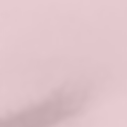
szybki przyrost masy ciała:
nagły
przyrost wagi, np. w wyniku ciąży,
szybkiego przyrostu masy mięśniowej
lub otyłości, może prowadzić do
rozciągania skóry i powstawania
rozstępów
z
miany hormonalne:
hormonalne
zmiany, zwłaszcza wzrost poziomu
kortyzolu (hormonu stresu) podczas
ciąży lub w wyniku stosowania
niektórych leków, mogą wpływać na
elastyczność skóry i przyczyniać się do
powstawania rozstępów
p
redyspozycje genetyczne:
osoby,