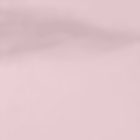
Rozstępy
Powstają, gdy skóra jest narażona na
szybkie rozciąganie, przekraczające jej
zdolności do adaptacji. Problem ten
dotyka wiele osób i może wystąpić w
różnych miejscach na ciele. Oto
szczegółowy opis problemu rozstępów: