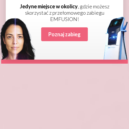
skórnych jednocześnie, zapewniając
TYLKO DLA PROFESJONALISTÓW
Jedyne miejsce w okolicy
, gdzie możesz
szybsze, trwalsze i bardziej widoczne
skorzystać z przełomowego zabiegu
EMFUSION!
rezultaty.
Wejdź na stronę
Poznaj zabieg
Umów się na konsultacje