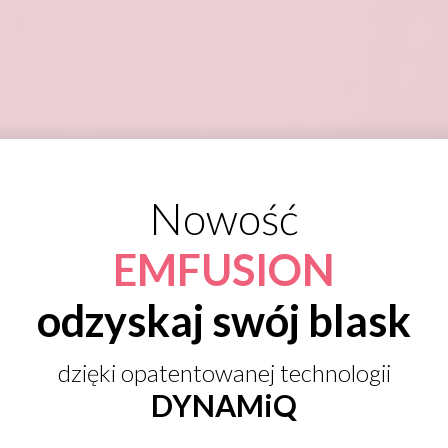
NASZ
zespół
Nowość
EMFUSION
odzyskaj swój blask
dzięki opatentowanej technologii
DYNAMiQ